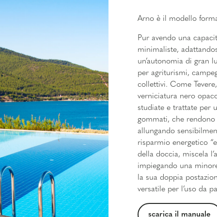
Arno è il modello format
Pur avendo una capacit
minimaliste, adattando
un’autonomia di gran lu
per agriturismi, campegg
collettivi. Come Tevere
verniciatura nero opaco.
studiate e trattate per 
gommati, che rendono s
allungando sensibilment
risparmio energetico “ec
della doccia, miscela l’
impiegando una minore 
la sua doppia postazion
versatile per l’uso da 
scarica il manuale