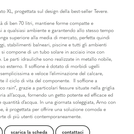
o XL, progettata sul design della best-seller Tevere.
à di ben 70 litri, mantiene forme compatte e
si a qualsiasi ambiente e garantendo allo stesso tempo
nga superiore alla media di mercato, perfetta quindi
i, stabilimenti balneari, piscine e tutti gli ambienti
, si compone di un tubo solare in acciaio inox con
 Le parti idrauliche sono realizzate in metallo nobile,
uso esterno. Il soffione è dotato di morbidi ugelli
emplicissima e veloce l’eliminazione del calcare,
e il ciclo di vita del componente.
Il soffione a
o rain”, grazie a particolari fessure situate nella griglia
aria all’acqua, fornendo un getto potente ed efficace ed
quantità d’acqua. In una giornata soleggiata, Arno con
e, è progettata per offrire una soluzione comoda e
parte di più utenti contemporaneamente.
scarica la scheda
contattaci