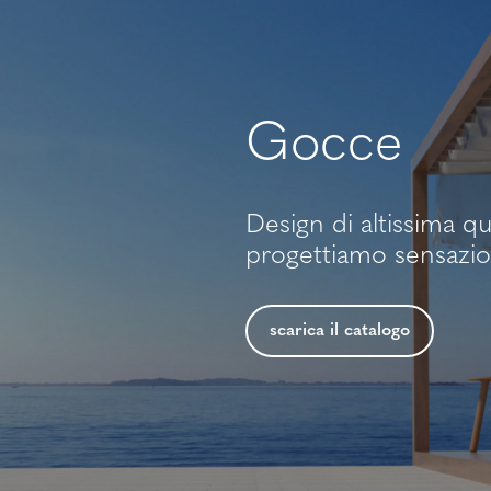
Gocce
Design di altissima qua
progettiamo sensazio
scarica il catalogo