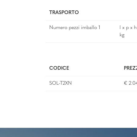
TRASPORTO
Numero pezzi imballo 1
l x p x 
kg
CODICE
PRE
SOL-T2XN
€ 2.0