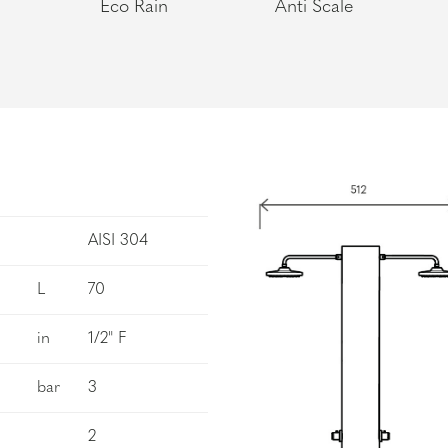
Eco Rain
Anti Scale
AISI 304
L
70
in
1/2" F
bar
3
2