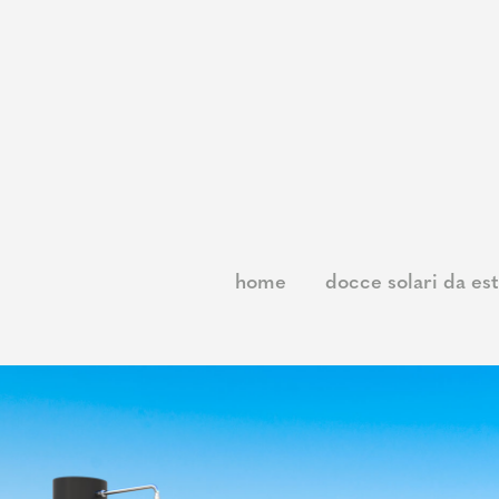
chiudi
home
docce solari da esterno
docce tradizionali da esterno
home
docce solari da es
docce prestige
chi siamo
contatti