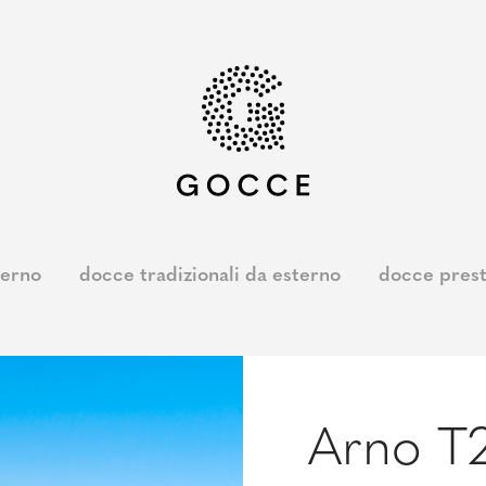
terno
docce tradizionali da esterno
docce prest
Arno T